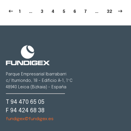
1
…
3
4
5
6
7
…
32
Parque Empresarial Ibarrabarri
c/ Iturriondo, 18 - Edificio A-1, 1ºC
48940 Leioa (Bizkaia) - España
T 94 470 65 05
F 94 424 68 38
fundigex@fundigex.es