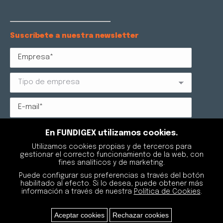
Suscríbete a nuestra newsletter
Protección de datos: Reglamento (UE) 2016/679 RGPD y
En FUNDIGEX utilizamos cookies.
LOPDGDD 3/2018. FUNDIGEX AGRUPACIÓN DE
Utilizamos cookies propias y de terceros para
EXPORTADORES DE FUNDICIÓN, como responsable del
gestionar el correcto funcionamiento de la web, con
tratamiento, tratará sus datos para gestionar su
fines analíticos y de marketing.
suscripción a la newsletter. Podrá retirar su
consentimiento sin que se vean afectados los
Puede configurar sus preferencias a través del botón
tratamientos de datos que se hayan podido realizar
habilitado al efecto. Si lo desea, puede obtener más
con anterioridad, y podrá ejercitar los derechos de
información a través de nuestra
Política de Cookies
.
acceso, rectificación y supresión de los datos, entre
otros, tal y como se explica en la información
adicional que está a su disposición en el apartado de
Aceptar cookies
Rechazar cookies
Política de Privacidad
.