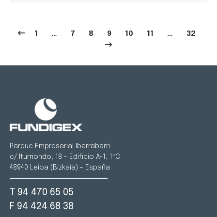
1
…
7
8
9
10
11
…
32
Parque Empresarial Ibarrabarri
c/ Iturriondo, 18 - Edificio A-1, 1ºC
48940 Leioa (Bizkaia) - España
T 94 470 65 05
F 94 424 68 38