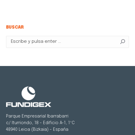
BUSCAR
Buscar:
Parque Empresarial Ibarrabarri
c/ Iturriondo, 18 - Edificio A-1, 1ºC
48940 Leioa (Bizkaia) - España