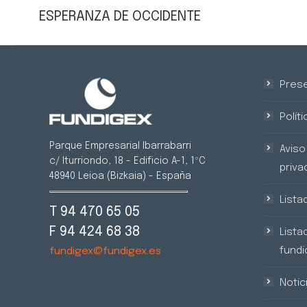
anterior:
ESPERANZA DE OCCIDENTE
Prese
Polít
Parque Empresarial Ibarrabarri
Aviso 
c/ Iturriondo, 18 - Edificio A-1, 1ºC
priva
48940 Leioa (Bizkaia) - España
Lista
T 94 470 65 05
F 94 424 68 38
Lista
fundic
fundigex@fundigex.es
Notic