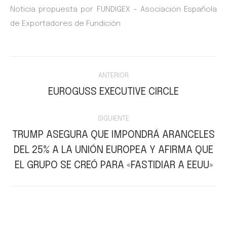
Noticia propuesta por FUNDIGEX – Asociación Española
de Exportadores de Fundición
Navegación
ANTERIOR
entre
EUROGUSS EXECUTIVE CIRCLE
Publicación
anterior:
publicaciones
SIGUIENTE
TRUMP ASEGURA QUE IMPONDRÁ ARANCELES
DEL 25% A LA UNIÓN EUROPEA Y AFIRMA QUE
Publicación
siguiente:
EL GRUPO SE CREÓ PARA «FASTIDIAR A EEUU»