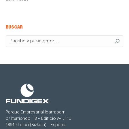
BUSCAR
Buscar:
Parque Empresarial Ibarrabarri
c/ Iturriondo, 18 - Edificio A-1, 1ºC
48940 Leioa (Bizkaia) - España