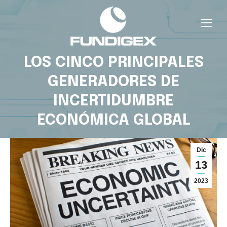
LOS CINCO PRINCIPALES
GENERADORES DE
INCERTIDUMBRE
ECONÓMICA GLOBAL
Dic
13
2023