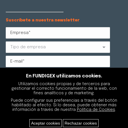
Suscríbete a nuestra newsletter
Protección de datos: Reglamento (UE) 2016/679 RGPD y
En FUNDIGEX utilizamos cookies.
LOPDGDD 3/2018. FUNDIGEX AGRUPACIÓN DE
Utilizamos cookies propias y de terceros para
EXPORTADORES DE FUNDICIÓN, como responsable del
gestionar el correcto funcionamiento de la web, con
tratamiento, tratará sus datos para gestionar su
fines analíticos y de marketing.
suscripción a la newsletter. Podrá retirar su
consentimiento sin que se vean afectados los
Puede configurar sus preferencias a través del botón
tratamientos de datos que se hayan podido realizar
habilitado al efecto. Si lo desea, puede obtener más
con anterioridad, y podrá ejercitar los derechos de
información a través de nuestra
Política de Cookies
.
acceso, rectificación y supresión de los datos, entre
otros, tal y como se explica en la información
adicional que está a su disposición en el apartado de
Aceptar cookies
Rechazar cookies
Política de Privacidad
.