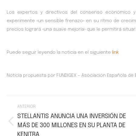
Los expertos y directivos del consenso económico 
experimente «un sensible frenazo» en su ritmo de crecimi
precios logrará «una suave mejoría» que le permitirá situars
Puede seguir leyendo la noticia en el siguiente
link
Noticia propuesta por FUNDIGEX – Asociación Española de
Navegación
ANTERIOR
entre
STELLANTIS ANUNCIA UNA INVERSIÓN DE
MÁS DE 300 MILLONES EN SU PLANTA DE
Publicación
publicaciones
anterior:
KENITRA