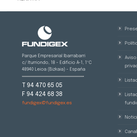
Prese
Polít
Parque Empresarial Ibarrabarri
Aviso 
c/ Iturriondo, 18 - Edificio A-1, 1ºC
priva
48940 Leioa (Bizkaia) - España
Lista
T 94 470 65 05
F 94 424 68 38
Lista
fundic
fundigex@fundigex.es
Notic
Canal