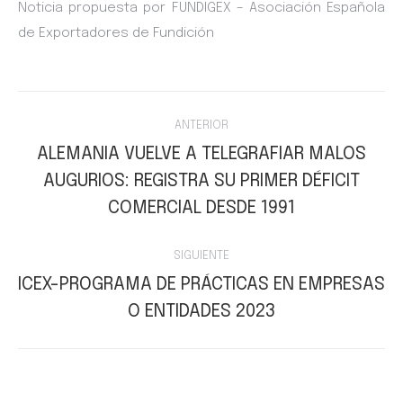
Noticia propuesta por FUNDIGEX – Asociación Española
de Exportadores de Fundición
Navegación
ANTERIOR
entre
ALEMANIA VUELVE A TELEGRAFIAR MALOS
AUGURIOS: REGISTRA SU PRIMER DÉFICIT
Publicación
publicaciones
anterior:
COMERCIAL DESDE 1991
SIGUIENTE
ICEX-PROGRAMA DE PRÁCTICAS EN EMPRESAS
Publicación
O ENTIDADES 2023
siguiente: