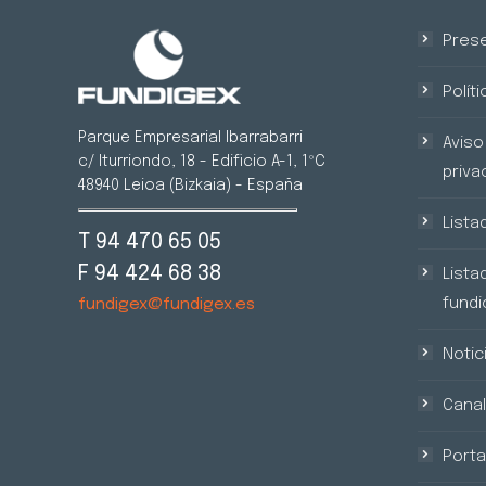
Prese
Polít
Parque Empresarial Ibarrabarri
Aviso 
c/ Iturriondo, 18 - Edificio A-1, 1ºC
priva
48940 Leioa (Bizkaia) - España
Lista
T 94 470 65 05
F 94 424 68 38
Lista
fundic
fundigex@fundigex.es
Notic
Canal
Porta