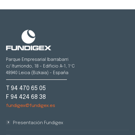
Parque Empresarial Ibarrabarri
c/ Iturriondo, 18 - Edificio A-1, 1ºC
48940 Leioa (Bizkaia) - España
T 94 470 65 05
F 94 424 68 38
fundigex@fundigex.es
Presentación Fundigex