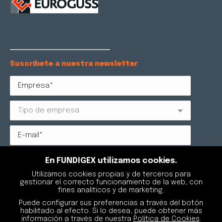
Suscríbete a nuestra newsletter
Protección de datos: Reglamento (UE) 2016/679 RGPD y
En FUNDIGEX utilizamos cookies.
LOPDGDD 3/2018. FUNDIGEX AGRUPACIÓN DE
Utilizamos cookies propias y de terceros para
EXPORTADORES DE FUNDICIÓN, como responsable del
gestionar el correcto funcionamiento de la web, con
tratamiento, tratará sus datos para gestionar su
fines analíticos y de marketing.
suscripción a la newsletter. Podrá retirar su
consentimiento sin que se vean afectados los
Puede configurar sus preferencias a través del botón
tratamientos de datos que se hayan podido realizar
habilitado al efecto. Si lo desea, puede obtener más
con anterioridad, y podrá ejercitar los derechos de
información a través de nuestra
Política de Cookies
.