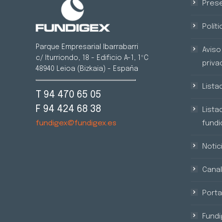
Prese
Polít
Parque Empresarial Ibarrabarri
Aviso 
c/ Iturriondo, 18 - Edificio A-1, 1ºC
priva
48940 Leioa (Bizkaia) - España
Lista
T 94 470 65 05
F 94 424 68 38
Lista
fundic
fundigex@fundigex.es
Notic
Canal
Porta
Fundi