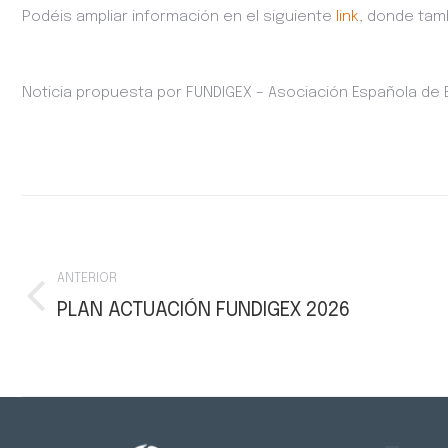
Podéis ampliar información en el siguiente
link
, donde tamb
Noticia propuesta por FUNDIGEX – Asociación Española de
Navegación
entre
ANTERIOR
publicaciones
PLAN ACTUACIÓN FUNDIGEX 2026
Publicación
anterior: