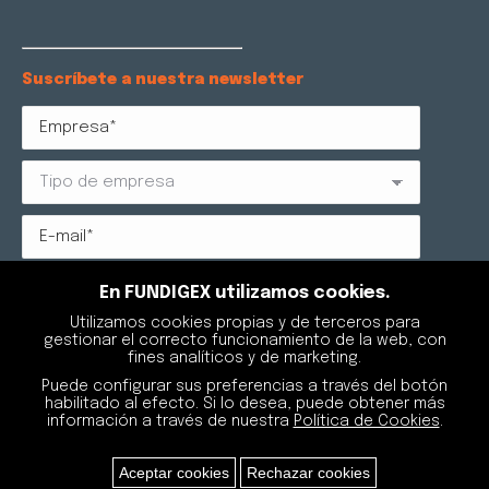
Suscríbete a nuestra newsletter
Protección de datos: Reglamento (UE) 2016/679 RGPD y
En FUNDIGEX utilizamos cookies.
LOPDGDD 3/2018. FUNDIGEX AGRUPACIÓN DE
Utilizamos cookies propias y de terceros para
EXPORTADORES DE FUNDICIÓN, como responsable del
gestionar el correcto funcionamiento de la web, con
tratamiento, tratará sus datos para gestionar su
fines analíticos y de marketing.
suscripción a la newsletter. Podrá retirar su
consentimiento sin que se vean afectados los
Puede configurar sus preferencias a través del botón
tratamientos de datos que se hayan podido realizar
habilitado al efecto. Si lo desea, puede obtener más
con anterioridad, y podrá ejercitar los derechos de
información a través de nuestra
Política de Cookies
.
acceso, rectificación y supresión de los datos, entre
otros, tal y como se explica en la información
adicional que está a su disposición en el apartado de
Aceptar cookies
Rechazar cookies
Política de Privacidad
.