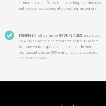
internationales afin de fournir un large service aux
entreprises associées et au secteur en général.
FUNDIGEX
fait partie du
GROUPE AGEX
, un groupe
de 4 organisations de différents pôles de renom
et d’une vaste expérience de plus de 40 ans
regroupant plus de 300 entreprises de secteurs
industriels divers.