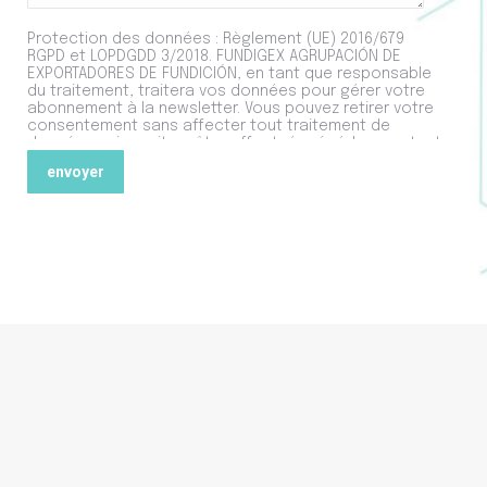
Protection des données : Règlement (UE) 2016/679
RGPD et LOPDGDD 3/2018. FUNDIGEX AGRUPACIÓN DE
EXPORTADORES DE FUNDICIÓN, en tant que responsable
du traitement, traitera vos données pour gérer votre
abonnement à la newsletter. Vous pouvez retirer votre
consentement sans affecter tout traitement de
données qui aurait pu être effectué précédemment, et
vous pouvez exercer les droits d'accès, de
rectification et de suppression des données, entre
autres, comme expliqué dans les informations
complémentaires qui sont à votre disposition dans la
Politique de Confidentialité
.